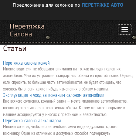
Предложение для салонов по
ПЕРЕТЯЖКЕ АВТО
Статьи
Перетяжка салона кожей
Многие водители не обращают внимания на то, как выглядит салон их
автомобиля. Многих устраивает стандартная обивка из простой ткани. Однако,
если спросить, то большая часть автомобилистов не будет отрицать, что
хотелось бы внести какие-нибудь изменения в обивку машины.
Эксплуатация и уход за кожаным салоном автомобиля
Вне всякого сомнения, кожаный салон — мечта миллионов автомобилистов,
поскольку это стильная и практичная обивка. К тому же такое покрытие в
машине ассоциируется у многих с престижом и элегантностью.
Перетяжка салона алькантарой
Многим хочется, чтобы его автомобиль имел индивидуальность, свою
изюминку. Один из отличных и доступных способов подчеркнуть